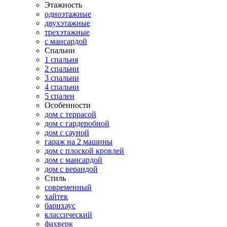
Этажность
одноэтажные
двухэтажные
трехэтажные
с мансардой
Спальни
1 спальня
2 спальни
3 спальни
4 спальни
5 спален
Особенности
дом с террасой
дом с гардеробной
дом с сауной
гараж на 2 машины
дом с плоской кровлей
дом с мансардой
дом с верандой
Стиль
современный
хайтек
барнхаус
классический
фахверк