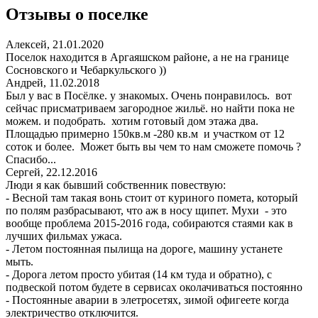
Отзывы о поселке
Алексей, 21.01.2020
Поселок находится в Аргаяшском районе, а не на границе
Сосновского и Чебаркульского ))
Андрей, 11.02.2018
Был у вас в Посёлке. у знакомых. Очень понравилось. вот
сейчас присматриваем загородное жильё. но найти пока не
можем. и подобрать. хотим готовый дом этажа два.
Площадью примерно 150кв.м -280 кв.м и участком от 12
соток и более. Может быть вы чем то нам сможете помочь ?
Спасибо...
Сергей, 22.12.2016
Люди я как бывший собственник повествую:
- Весной там такая вонь стоит от куриного помета, который
по полям разбрасывают, что аж в носу щипет. Мухи - это
вообще проблема 2015-2016 года, собираются стаями как в
лучших фильмах ужаса.
- Летом постоянная пылища на дороге, машину устанете
мыть.
- Дорога летом просто убитая (14 км туда и обратно), с
подвеской потом будете в сервисах околачиваться постоянно
- Постоянные аварии в элетросетях, зимой офигеете когда
электричество отключится.