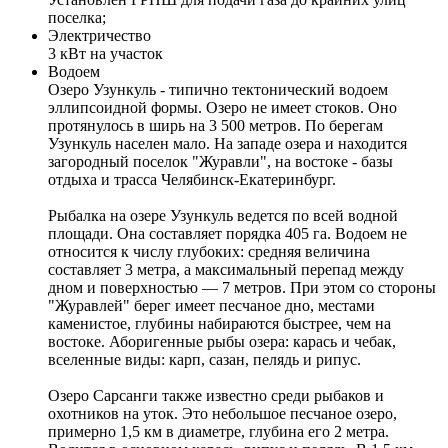
поселка;
Электричество
3 кВт на участок
Водоем
Озеро Узункуль - типично тектонический водоем
эллипсоидной формы. Озеро не имеет стоков. Оно
протянулось в ширь на 3 500 метров. По берегам
Узункуль населен мало. На западе озера и находится
загородный поселок "Журавли", на востоке - базы
отдыха и трасса Челябинск-Екатеринбург.
Рыбалка на озере Узункуль ведется по всей водной
площади. Она составляет порядка 405 га. Водоем не
относится к числу глубоких: средняя величина
составляет 3 метра, а максимальный перепад между
дном и поверхностью — 7 метров. При этом со стороны
"Журавлей" берег имеет песчаное дно, местами
каменистое, глубины набираются быстрее, чем на
востоке. Аборигенные рыбы озера: карась и чебак,
вселенные виды: карп, сазан, пелядь и рипус.
Озеро Сарсанги также известно среди рыбаков и
охотников на уток. Это небольшое песчаное озеро,
примерно 1,5 км в диаметре, глубина его 2 метра.