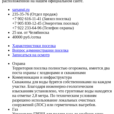
расположенной на нашем официальном сайте.
sarsangi.ru
235-35-76
(Отдел продаж)
+7 902 616-11-41
(Завхоз поселка)
+7 905 830-12-45
(Энергетик поселка)
+7 922 233-64-96
(Телефон охраны)
25 км. от Челябинска
40000 руб./сотка
Характеристики поселка
Вопрос администрации поселка
Записаться на осмотр
Охрана
Территория поселка полностью огорожена, имеется два
поста охраны с хоздворами и скважинами
Коммуникации и инфраструктура
Скважины для воды бурятся собственниками на каждом
участке. Благодаря инженерно-геологическим
изысканиям установлено, что грунтовые воды находятся
на отметке 2,8 метра. По техническим условиям
разрешено использование локальных очистных
сооружений (ЛОС) или герметичных выгребов.
Газ
Установлен ГРПШ для подачи газа до крайних улиц