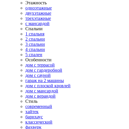
Этажность
одноэтажные
двухэтажные
трехэтажные
с мансардой
Спальни
1 спальня
2 спальни
3 спальни
4 спальни
5 спален
Особенности
дом с террасой
дом с гардеробной
дом с сауной
гараж на 2 машины
дом с плоской кровлей
дом с мансардой
дом с верандой
Стиль
современный
хайтек
барнхаус
классический
фахверк