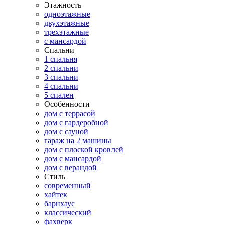
Этажность
одноэтажные
двухэтажные
трехэтажные
с мансардой
Спальни
1 спальня
2 спальни
3 спальни
4 спальни
5 спален
Особенности
дом с террасой
дом с гардеробной
дом с сауной
гараж на 2 машины
дом с плоской кровлей
дом с мансардой
дом с верандой
Стиль
современный
хайтек
барнхаус
классический
фахверк