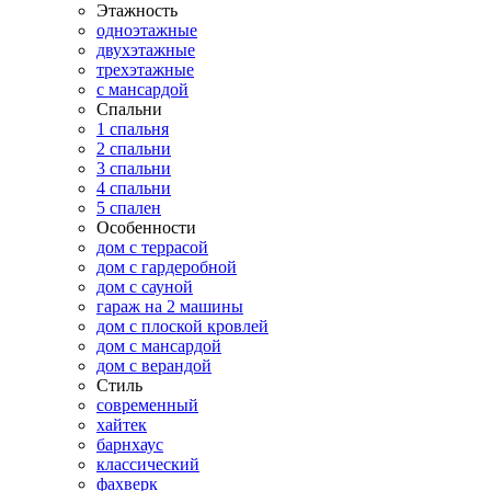
Этажность
одноэтажные
двухэтажные
трехэтажные
с мансардой
Спальни
1 спальня
2 спальни
3 спальни
4 спальни
5 спален
Особенности
дом с террасой
дом с гардеробной
дом с сауной
гараж на 2 машины
дом с плоской кровлей
дом с мансардой
дом с верандой
Стиль
современный
хайтек
барнхаус
классический
фахверк