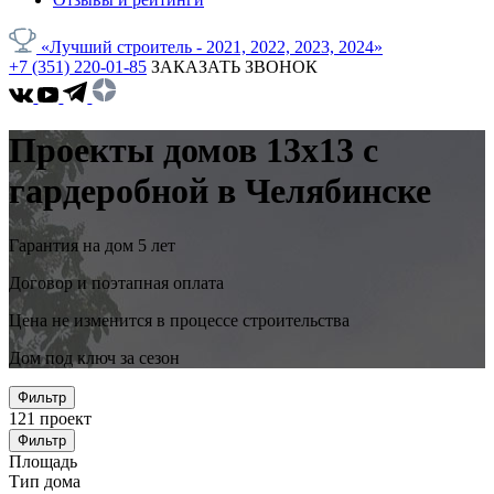
«Лучший строитель - 2021, 2022, 2023, 2024»
+7 (351) 220-01-85
ЗАКАЗАТЬ ЗВОНОК
Проекты домов 13x13 с
гардеробной в Челябинске
Гарантия на дом 5 лет
Договор и поэтапная оплата
Цена не изменится в процессе строительства
Дом под ключ за сезон
Фильтр
121
проект
Фильтр
Площадь
Тип дома