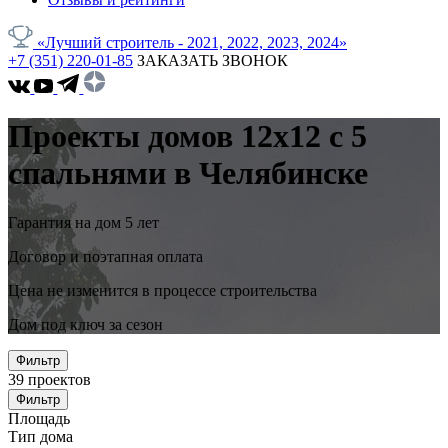
«Лучший строитель - 2021, 2022, 2023, 2024»
+7 (351) 220-01-85
ЗАКАЗАТЬ ЗВОНОК
Проекты домов 12x12 с 5
спальнями в Челябинске
Гарантия на дом 5 лет
Договор и поэтапная оплата
Цена не изменится в процессе строительства
Дом под ключ за сезон
Фильтр
39
проектов
Фильтр
Площадь
Тип дома