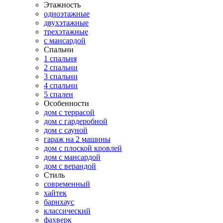
Этажность
одноэтажные
двухэтажные
трехэтажные
с мансардой
Спальни
1 спальня
2 спальни
3 спальни
4 спальни
5 спален
Особенности
дом с террасой
дом с гардеробной
дом с сауной
гараж на 2 машины
дом с плоской кровлей
дом с мансардой
дом с верандой
Стиль
современный
хайтек
барнхаус
классический
фахверк