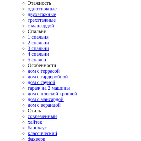
Этажность
одноэтажные
двухэтажные
трехэтажные
с мансардой
Спальни
1 спальня
2 спальни
3 спальни
4 спальни
5 спален
Особенности
дом с террасой
дом с гардеробной
дом с сауной
гараж на 2 машины
дом с плоской кровлей
дом с мансардой
дом с верандой
Стиль
современный
хайтек
барнхаус
классический
фахверк