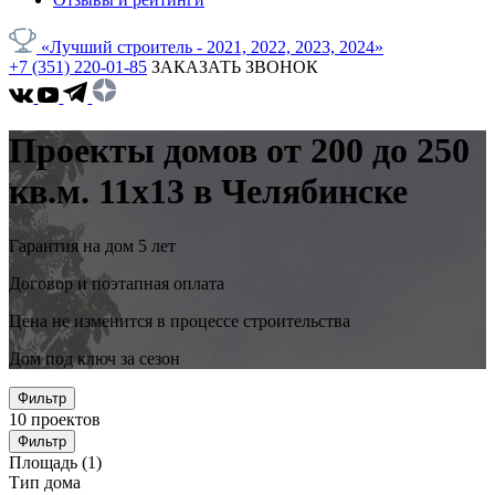
«Лучший строитель - 2021, 2022, 2023, 2024»
+7 (351) 220-01-85
ЗАКАЗАТЬ ЗВОНОК
Проекты домов от 200 до 250
кв.м. 11x13 в Челябинске
Гарантия на дом 5 лет
Договор и поэтапная оплата
Цена не изменится в процессе строительства
Дом под ключ за сезон
Фильтр
10
проектов
Фильтр
Площадь
(1)
Тип дома