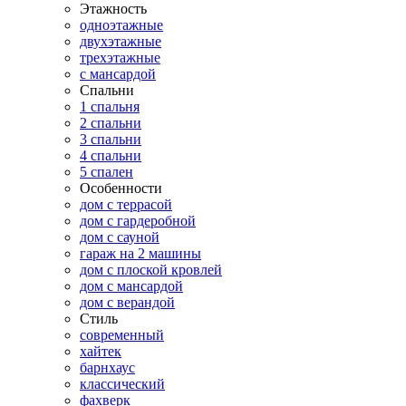
Этажность
одноэтажные
двухэтажные
трехэтажные
с мансардой
Спальни
1 спальня
2 спальни
3 спальни
4 спальни
5 спален
Особенности
дом с террасой
дом с гардеробной
дом с сауной
гараж на 2 машины
дом с плоской кровлей
дом с мансардой
дом с верандой
Стиль
современный
хайтек
барнхаус
классический
фахверк