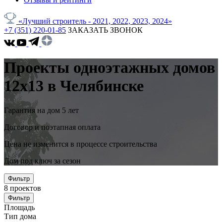
«Лучший строитель - 2021, 2022, 2023, 2024»
+7 (351) 220-01-85
ЗАКАЗАТЬ ЗВОНОК
Проекты одноэтажных домов
12x13 в Челябинске
Гарантия на дом 5 лет
Договор и поэтапная оплата
Цена не изменится в процессе строительства
Дом под ключ за сезон
Фильтр
8
проектов
Фильтр
Площадь
Тип дома