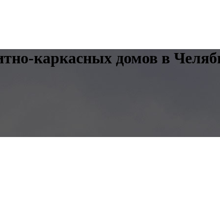
тно-каркасных домов в Челяб