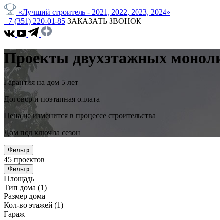
«Лучший строитель - 2021, 2022, 2023, 2024»
+7 (351) 220-01-85
ЗАКАЗАТЬ ЗВОНОК
Проекты двухэтажных моноли
Гарантия на дом 5 лет
Договор и поэтапная оплата
Цена не изменится в процессе строительства
Дом под ключ за сезон
Фильтр
45
проектов
Фильтр
Площадь
Тип дома
(1)
Размер дома
Кол-во этажей
(1)
Гараж