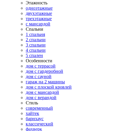
Этажность
одноэтажные
двухэтажные
трехэтажные
с мансардой
Спальни
1 спальня
2 спальни
3 спальни
4 спальни
5 спален
Особенности
дом с террасой
дом с гардеробной
дом с сауной
гараж на 2 машины
дом с плоской кровлей
дом с мансардой
дом с верандой
Стиль
современный
хайтек
барнхаус
классический
фахверк