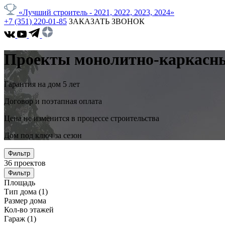
«Лучший строитель - 2021, 2022, 2023, 2024»
+7 (351) 220-01-85
ЗАКАЗАТЬ ЗВОНОК
Проекты монолитно-каркасных
Гарантия на дом 5 лет
Договор и поэтапная оплата
Цена не изменится в процессе строительства
Дом под ключ за сезон
Фильтр
36
проектов
Фильтр
Площадь
Тип дома
(1)
Размер дома
Кол-во этажей
Гараж
(1)