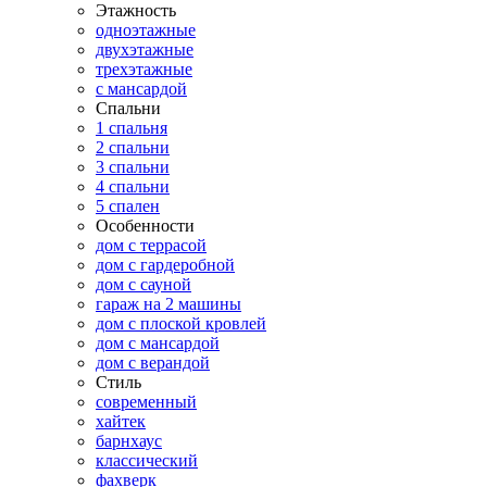
Этажность
одноэтажные
двухэтажные
трехэтажные
с мансардой
Спальни
1 спальня
2 спальни
3 спальни
4 спальни
5 спален
Особенности
дом с террасой
дом с гардеробной
дом с сауной
гараж на 2 машины
дом с плоской кровлей
дом с мансардой
дом с верандой
Стиль
современный
хайтек
барнхаус
классический
фахверк