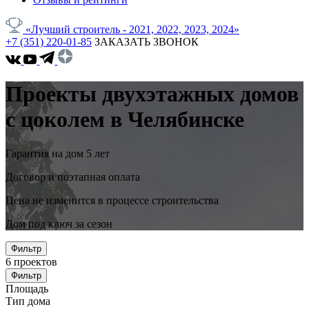
«Лучший строитель - 2021, 2022, 2023, 2024»
+7 (351) 220-01-85
ЗАКАЗАТЬ ЗВОНОК
Проекты двухэтажных домов
с цоколем в Челябинске
Гарантия на дом 5 лет
Договор и поэтапная оплата
Цена не изменится в процессе строительства
Дом под ключ за сезон
Фильтр
6
проектов
Фильтр
Площадь
Тип дома