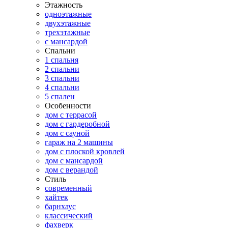
Этажность
одноэтажные
двухэтажные
трехэтажные
с мансардой
Спальни
1 спальня
2 спальни
3 спальни
4 спальни
5 спален
Особенности
дом с террасой
дом с гардеробной
дом с сауной
гараж на 2 машины
дом с плоской кровлей
дом с мансардой
дом с верандой
Стиль
современный
хайтек
барнхаус
классический
фахверк