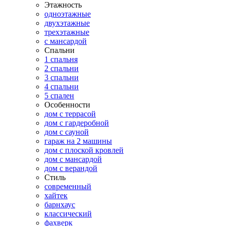
Этажность
одноэтажные
двухэтажные
трехэтажные
с мансардой
Спальни
1 спальня
2 спальни
3 спальни
4 спальни
5 спален
Особенности
дом с террасой
дом с гардеробной
дом с сауной
гараж на 2 машины
дом с плоской кровлей
дом с мансардой
дом с верандой
Стиль
современный
хайтек
барнхаус
классический
фахверк