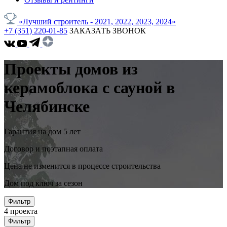
«Лучший строитель - 2021, 2022, 2023, 2024»
+7 (351) 220-01-85
ЗАКАЗАТЬ ЗВОНОК
Проекты домов из
керамоблока с сауной в
Челябинске
Гарантия на дом 5 лет
Договор и поэтапная оплата
Цена не изменится в процессе строительства
Дом под ключ за сезон
Фильтр
4
проекта
Фильтр