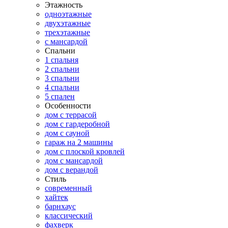
Этажность
одноэтажные
двухэтажные
трехэтажные
с мансардой
Спальни
1 спальня
2 спальни
3 спальни
4 спальни
5 спален
Особенности
дом с террасой
дом с гардеробной
дом с сауной
гараж на 2 машины
дом с плоской кровлей
дом с мансардой
дом с верандой
Стиль
современный
хайтек
барнхаус
классический
фахверк