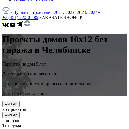
«Лучший строитель - 2021, 2022, 2023, 2024»
+7 (351) 220-01-85
ЗАКАЗАТЬ ЗВОНОК
Проекты домов 10x12 без
гаража в Челябинске
Гарантия на дом 5 лет
Договор и поэтапная оплата
Цена не изменится в процессе строительства
Дом под ключ за сезон
Фильтр
25
проектов
Фильтр
Площадь
Тип дома