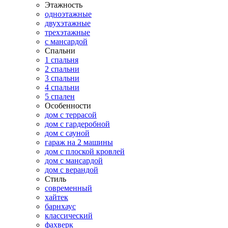
Этажность
одноэтажные
двухэтажные
трехэтажные
с мансардой
Спальни
1 спальня
2 спальни
3 спальни
4 спальни
5 спален
Особенности
дом с террасой
дом с гардеробной
дом с сауной
гараж на 2 машины
дом с плоской кровлей
дом с мансардой
дом с верандой
Стиль
современный
хайтек
барнхаус
классический
фахверк