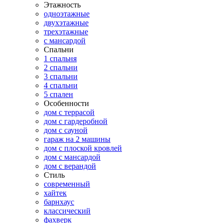
Этажность
одноэтажные
двухэтажные
трехэтажные
с мансардой
Спальни
1 спальня
2 спальни
3 спальни
4 спальни
5 спален
Особенности
дом с террасой
дом с гардеробной
дом с сауной
гараж на 2 машины
дом с плоской кровлей
дом с мансардой
дом с верандой
Стиль
современный
хайтек
барнхаус
классический
фахверк