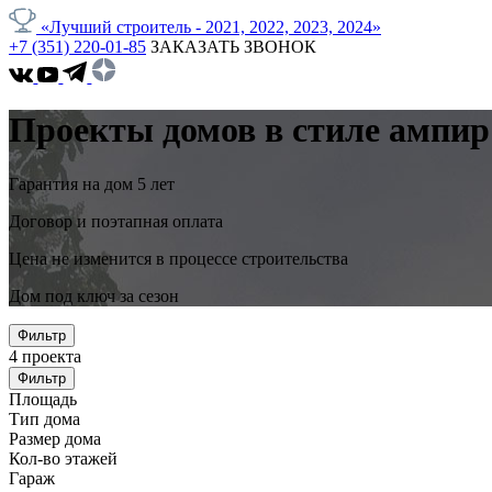
«Лучший строитель - 2021, 2022, 2023, 2024»
+7 (351) 220-01-85
ЗАКАЗАТЬ ЗВОНОК
Проекты домов в стиле ампир
Гарантия на дом 5 лет
Договор и поэтапная оплата
Цена не изменится в процессе строительства
Дом под ключ за сезон
Фильтр
4
проекта
Фильтр
Площадь
Тип дома
Размер дома
Кол-во этажей
Гараж