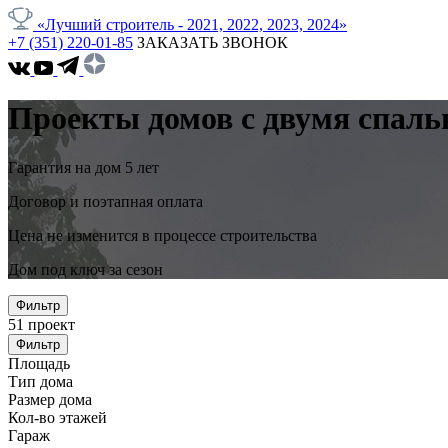
«Лучший строитель - 2021, 2022, 2023, 2024»
+7 (351) 220-01-85
ЗАКАЗАТЬ ЗВОНОК
Проекты домов с двумя спаль
Гарантия на дом 5 лет
Договор и поэтапная оплата
Цена не изменится в процессе строительства
Дом под ключ за сезон
Фильтр
51
проект
Фильтр
Площадь
Тип дома
Размер дома
Кол-во этажей
Гараж