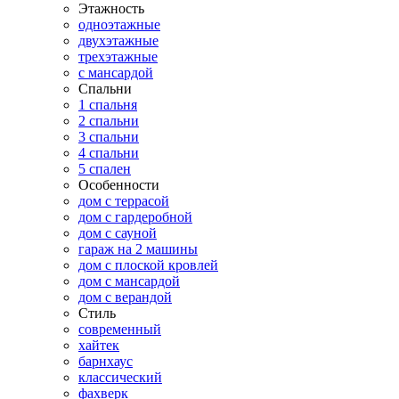
Этажность
одноэтажные
двухэтажные
трехэтажные
с мансардой
Спальни
1 спальня
2 спальни
3 спальни
4 спальни
5 спален
Особенности
дом с террасой
дом с гардеробной
дом с сауной
гараж на 2 машины
дом с плоской кровлей
дом с мансардой
дом с верандой
Стиль
современный
хайтек
барнхаус
классический
фахверк