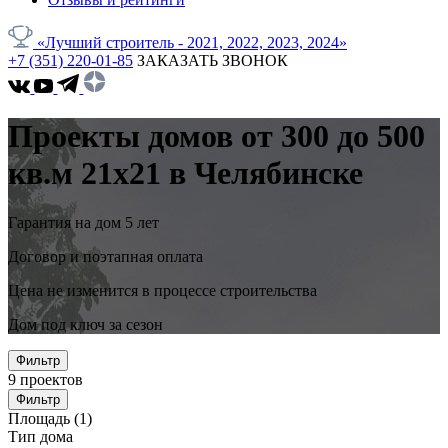
«Лучший строитель - 2021, 2022, 2023, 2024»
+7 (351) 220-01-85
ЗАКАЗАТЬ ЗВОНОК
Проекты домов от 300 до 500
кв.м 21x21 в Челябинске
Гарантия на дом 5 лет
Договор и поэтапная оплата
Цена не изменится в процессе строительства
Дом под ключ за сезон
Фильтр
9
проектов
Фильтр
Площадь
(1)
Тип дома