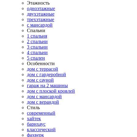
Этажность
одноэтажные
двухэтажные
трехэтажные
с мансардой
Спальни
1 спальня
2 спальни
3 спальни
4 спальни
5 спален
Особенности
дом с террасой
дом с гардеробной
дом с сауной
гараж на 2 машины
дом с плоской кровлей
дом с мансардой
дом с верандой
Стиль
современный
хайтек
барнхаус
классический
фахверк