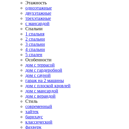
Этажность
одноэтажные
двухэтажные
трехэтажные
с мансардой
Спальни
1 спальня
2 спальни
3 спальни
4 спальни
5 спален
Особенности
дом с террасой
дом с гардеробной
дом с сауной
гараж на 2 машины
дом с плоской кровлей
дом с мансардой
дом с верандой
Стиль
современный
хайтек
барнхаус
классический
фахверк