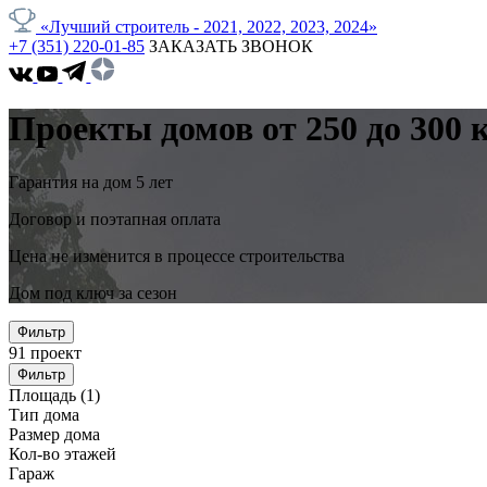
«Лучший строитель - 2021, 2022, 2023, 2024»
+7 (351) 220-01-85
ЗАКАЗАТЬ ЗВОНОК
Проекты домов от 250 до 300 
Гарантия на дом 5 лет
Договор и поэтапная оплата
Цена не изменится в процессе строительства
Дом под ключ за сезон
Фильтр
91
проект
Фильтр
Площадь
(1)
Тип дома
Размер дома
Кол-во этажей
Гараж