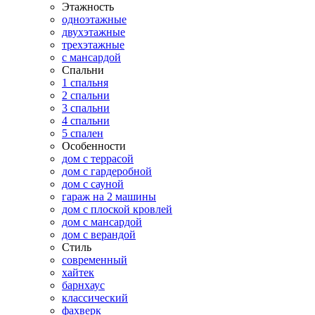
Этажность
одноэтажные
двухэтажные
трехэтажные
с мансардой
Спальни
1 спальня
2 спальни
3 спальни
4 спальни
5 спален
Особенности
дом с террасой
дом с гардеробной
дом с сауной
гараж на 2 машины
дом с плоской кровлей
дом с мансардой
дом с верандой
Стиль
современный
хайтек
барнхаус
классический
фахверк