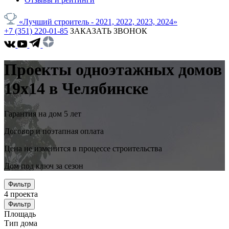
«Лучший строитель - 2021, 2022, 2023, 2024»
+7 (351) 220-01-85
ЗАКАЗАТЬ ЗВОНОК
Проекты одноэтажных домов
19x14 в Челябинске
Гарантия на дом 5 лет
Договор и поэтапная оплата
Цена не изменится в процессе строительства
Дом под ключ за сезон
Фильтр
4
проекта
Фильтр
Площадь
Тип дома