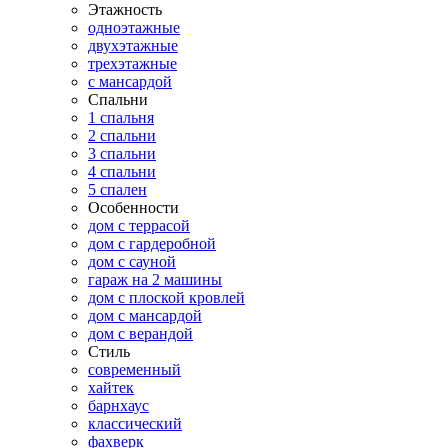
Этажность
одноэтажные
двухэтажные
трехэтажные
с мансардой
Спальни
1 спальня
2 спальни
3 спальни
4 спальни
5 спален
Особенности
дом с террасой
дом с гардеробной
дом с сауной
гараж на 2 машины
дом с плоской кровлей
дом с мансардой
дом с верандой
Стиль
современный
хайтек
барнхаус
классический
фахверк