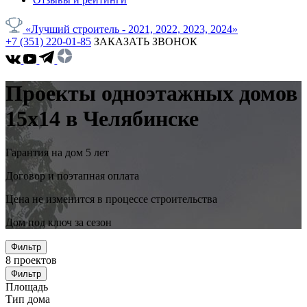
«Лучший строитель - 2021, 2022, 2023, 2024»
+7 (351) 220-01-85
ЗАКАЗАТЬ ЗВОНОК
Проекты одноэтажных домов
15x14 в Челябинске
Гарантия на дом 5 лет
Договор и поэтапная оплата
Цена не изменится в процессе строительства
Дом под ключ за сезон
Фильтр
8
проектов
Фильтр
Площадь
Тип дома