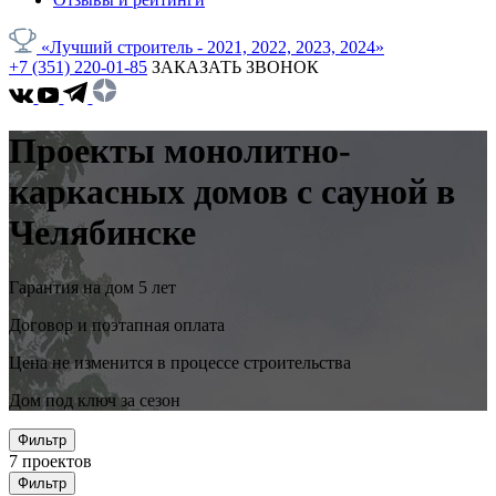
«Лучший строитель - 2021, 2022, 2023, 2024»
+7 (351) 220-01-85
ЗАКАЗАТЬ ЗВОНОК
Проекты монолитно-
каркасных домов с сауной в
Челябинске
Гарантия на дом 5 лет
Договор и поэтапная оплата
Цена не изменится в процессе строительства
Дом под ключ за сезон
Фильтр
7
проектов
Фильтр