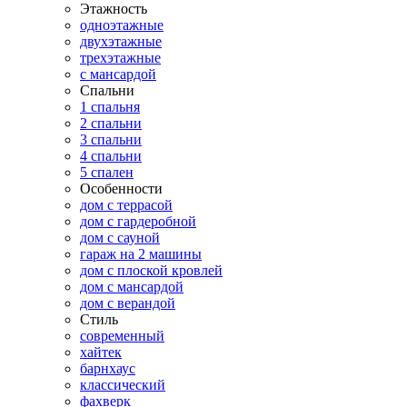
Этажность
одноэтажные
двухэтажные
трехэтажные
с мансардой
Спальни
1 спальня
2 спальни
3 спальни
4 спальни
5 спален
Особенности
дом с террасой
дом с гардеробной
дом с сауной
гараж на 2 машины
дом с плоской кровлей
дом с мансардой
дом с верандой
Стиль
современный
хайтек
барнхаус
классический
фахверк