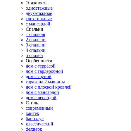
Этажность
одноэтажные
двухэтажные
трехэтажные
с мансардой
Спальни
1 спальня
2 спальни
3 спальни
4 спальни
5 спален
Особенности
дом с террасой
дом с гардеробной
дом с сауной
гараж на 2 машины
дом с плоской кровлей
дом с мансардой
дом с верандой
Стиль
современный
хайтек
барнхаус
классический
фахверк