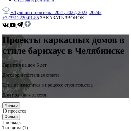
«Лучший строитель - 2021, 2022, 2023, 2024»
+7 (351) 220-01-85
ЗАКАЗАТЬ ЗВОНОК
Проекты каркасных домов в
стиле барнхаус в Челябинске
Гарантия на дом 5 лет
Договор и поэтапная оплата
Цена не изменится в процессе строительства
Дом под ключ за сезон
Фильтр
10
проектов
Фильтр
Площадь
Тип дома
(1)