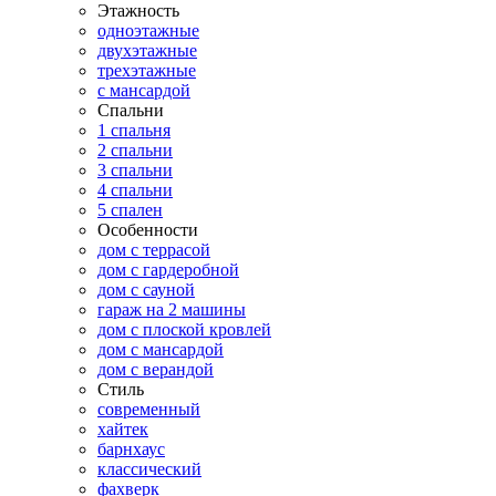
Этажность
одноэтажные
двухэтажные
трехэтажные
с мансардой
Спальни
1 спальня
2 спальни
3 спальни
4 спальни
5 спален
Особенности
дом с террасой
дом с гардеробной
дом с сауной
гараж на 2 машины
дом с плоской кровлей
дом с мансардой
дом с верандой
Стиль
современный
хайтек
барнхаус
классический
фахверк