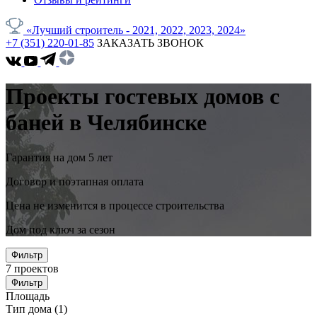
«Лучший строитель - 2021, 2022, 2023, 2024»
+7 (351) 220-01-85
ЗАКАЗАТЬ ЗВОНОК
Проекты гостевых домов с
баней в Челябинске
Гарантия на дом 5 лет
Договор и поэтапная оплата
Цена не изменится в процессе строительства
Дом под ключ за сезон
Фильтр
7
проектов
Фильтр
Площадь
Тип дома
(1)