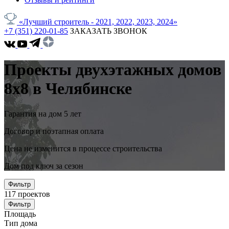
«Лучший строитель - 2021, 2022, 2023, 2024»
+7 (351) 220-01-85
ЗАКАЗАТЬ ЗВОНОК
Проекты двухэтажных домов
8x8 в Челябинске
Гарантия на дом 5 лет
Договор и поэтапная оплата
Цена не изменится в процессе строительства
Дом под ключ за сезон
Фильтр
117
проектов
Фильтр
Площадь
Тип дома