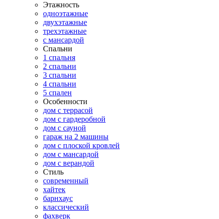
Этажность
одноэтажные
двухэтажные
трехэтажные
с мансардой
Спальни
1 спальня
2 спальни
3 спальни
4 спальни
5 спален
Особенности
дом с террасой
дом с гардеробной
дом с сауной
гараж на 2 машины
дом с плоской кровлей
дом с мансардой
дом с верандой
Стиль
современный
хайтек
барнхаус
классический
фахверк