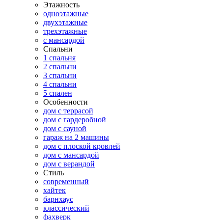
Этажность
одноэтажные
двухэтажные
трехэтажные
с мансардой
Спальни
1 спальня
2 спальни
3 спальни
4 спальни
5 спален
Особенности
дом с террасой
дом с гардеробной
дом с сауной
гараж на 2 машины
дом с плоской кровлей
дом с мансардой
дом с верандой
Стиль
современный
хайтек
барнхаус
классический
фахверк