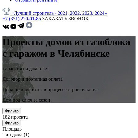
«Лучший строитель - 2021, 2022, 2023, 2024»
+7 (351) 220-01-85
ЗАКАЗАТЬ ЗВОНОК
Проекты домов из газоблока
с гаражом в Челябинске
Гарантия на дом 5 лет
Договор и поэтапная оплата
Цена не изменится в процессе строительства
Дом под ключ за сезон
Фильтр
182
проекта
Фильтр
Площадь
Тип дома
(1)