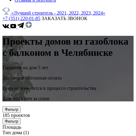
«Лучший строитель - 2021, 2022, 2023, 2024»
+7 (351) 220-01-85
ЗАКАЗАТЬ ЗВОНОК
Проекты домов из газоблока
с балконом в Челябинске
Гарантия на дом 5 лет
Договор и поэтапная оплата
Цена не изменится в процессе строительства
Дом под ключ за сезон
Фильтр
185
проектов
Фильтр
Площадь
Тип дома
(1)