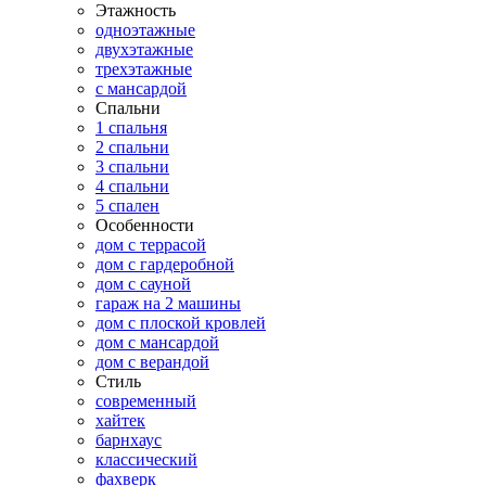
Этажность
одноэтажные
двухэтажные
трехэтажные
с мансардой
Спальни
1 спальня
2 спальни
3 спальни
4 спальни
5 спален
Особенности
дом с террасой
дом с гардеробной
дом с сауной
гараж на 2 машины
дом с плоской кровлей
дом с мансардой
дом с верандой
Стиль
современный
хайтек
барнхаус
классический
фахверк