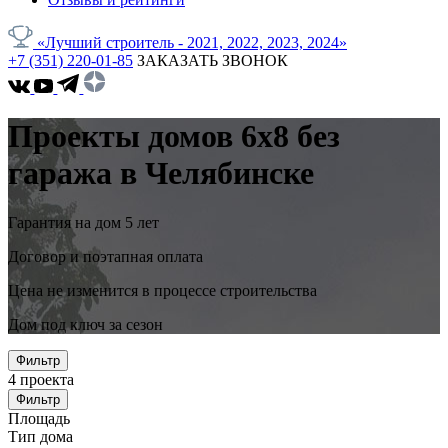
«Лучший строитель - 2021, 2022, 2023, 2024»
+7 (351) 220-01-85
ЗАКАЗАТЬ ЗВОНОК
Проекты домов 6x8 без
гаража в Челябинске
Гарантия на дом 5 лет
Договор и поэтапная оплата
Цена не изменится в процессе строительства
Дом под ключ за сезон
Фильтр
4
проекта
Фильтр
Площадь
Тип дома