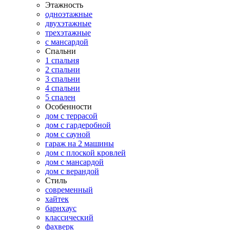
Этажность
одноэтажные
двухэтажные
трехэтажные
с мансардой
Спальни
1 спальня
2 спальни
3 спальни
4 спальни
5 спален
Особенности
дом с террасой
дом с гардеробной
дом с сауной
гараж на 2 машины
дом с плоской кровлей
дом с мансардой
дом с верандой
Стиль
современный
хайтек
барнхаус
классический
фахверк