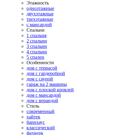
Этажность
одноэтажные
двухэтажные
трехэтажные
с мансардой
Спальни
1 спальня
2 спальни
3 спальни
4 спальни
5 спален
Особенности
дом с террасой
дом с гардеробной
дом с сауной
гараж на 2 машины
дом с плоской кровлей
дом с мансардой
дом с верандой
Стиль
современный
хайтек
барнхаус
классический
фахверк