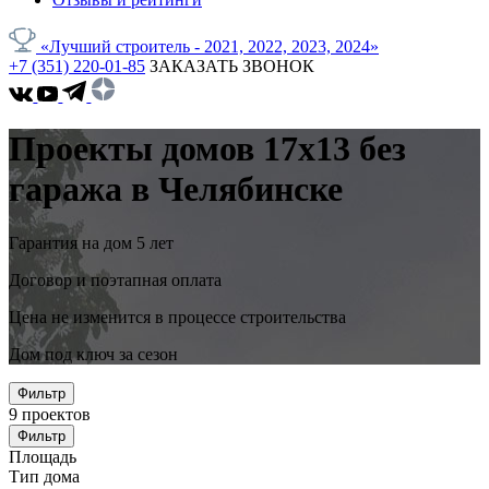
«Лучший строитель - 2021, 2022, 2023, 2024»
+7 (351) 220-01-85
ЗАКАЗАТЬ ЗВОНОК
Проекты домов 17x13 без
гаража в Челябинске
Гарантия на дом 5 лет
Договор и поэтапная оплата
Цена не изменится в процессе строительства
Дом под ключ за сезон
Фильтр
9
проектов
Фильтр
Площадь
Тип дома