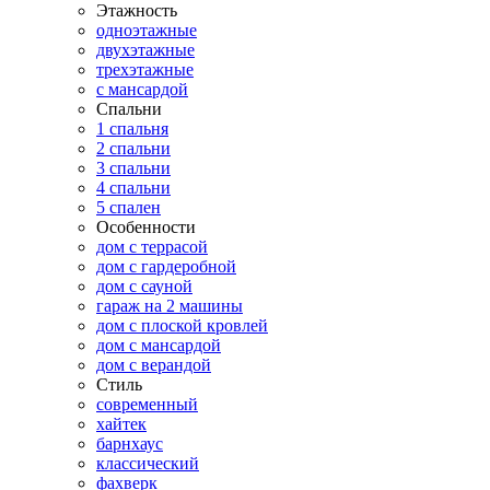
Этажность
одноэтажные
двухэтажные
трехэтажные
с мансардой
Спальни
1 спальня
2 спальни
3 спальни
4 спальни
5 спален
Особенности
дом с террасой
дом с гардеробной
дом с сауной
гараж на 2 машины
дом с плоской кровлей
дом с мансардой
дом с верандой
Стиль
современный
хайтек
барнхаус
классический
фахверк