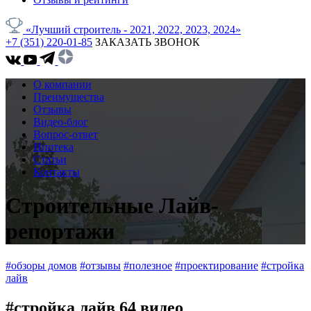
«Лучший строитель - 2021, 2022, 2023, 2024»
+7 (351) 220-01-85
ЗАКАЗАТЬ ЗВОНОК
О компании
Преимущества
Отзывы
Видео-блог
Вопрос-ответ
Ипотека
Статьи
Контакты
Строительные Лайв-
репортажи
#обзоры домов
#отзывы
#полезное
#проектирование
#стройка
лайв
#стройка лайв
64 видео