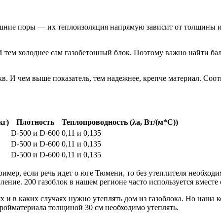
ние поры — их теплоизоляция напрямую зависит от толщины изд
 И тем холоднее сам газобетонный блок. Поэтому важно найти б
в. И чем выше показатель, тем надежнее, крепче материал. Соот
кг)
Плотность
Теплопроводность (λа, Вт/(м*С))
D-500 и D-600
0,11 и 0,135
D-500 и D-600
0,11 и 0,135
D-500 и D-600
0,11 и 0,135
мер, если речь идет о юге Тюмени, то без утеплителя необходи
ние. 200 газоблок в нашем регионе часто используется вместе 
х и в каких случаях нужно утеплять дом из газоблока. Но наша
тройматериала толщиной 30 см необходимо утеплять.