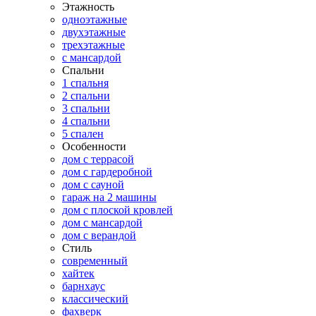
Этажность
одноэтажные
двухэтажные
трехэтажные
с мансардой
Спальни
1 спальня
2 спальни
3 спальни
4 спальни
5 спален
Особенности
дом с террасой
дом с гардеробной
дом с сауной
гараж на 2 машины
дом с плоской кровлей
дом с мансардой
дом с верандой
Стиль
современный
хайтек
барнхаус
классический
фахверк