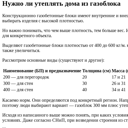
Нужно ли утеплять дома из газоблока
Конструкционно газобетонные блоки имеют внутренние и внеш
выбирать изделия с высокой плотностью.
Но важно понимать, что чем выше плотность, тем больше вес.
для конкретного объекта.
Выделяют газобетонные блоки плотностью от 400 до 600 кг/м. к
также увеличиться.
Рассмотрим основные виды (существуют и другие):
Наименование (БП) и предназначение
Толщина (см)
Масса (
200 — для перегородок
20
17 и 21
300 — для стен
30
26 и 31
400 — для стен
40
34 и 41
Касаемо норм. Они определяются под конкретный регион. Напри
поэтому люди выбирают вариант — газоблок 300 мм плюс утепле
Исходя из написанного выше можно понять, при каких условия
условиях. Даже согласно СНиП, при возведении строения из с