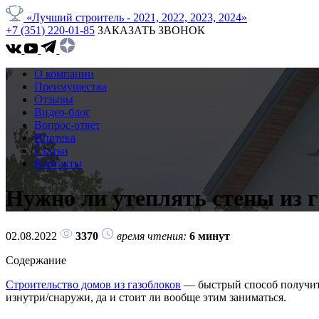
«Лучший строитель - 2021, 2022, 2023, 2024»
+7 (351) 220-01-85
ЗАКАЗАТЬ ЗВОНОК
О компании
Преимущества
Отзывы
Видео-блог
Вопрос-ответ
Ипотека
Статьи
Контакты
Нужно ли утеплять стены из 
02.08.2022
3370
время чтения:
6 минут
Содержание
Строительство домов из газоблоков
— быстрый способ получить 
изнутри/снаружи, да и стоит ли вообще этим заниматься.