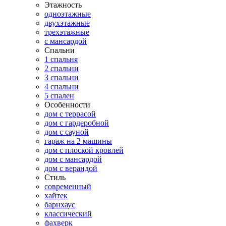
Этажность
одноэтажные
двухэтажные
трехэтажные
с мансардой
Спальни
1 спальня
2 спальни
3 спальни
4 спальни
5 спален
Особенности
дом с террасой
дом с гардеробной
дом с сауной
гараж на 2 машины
дом с плоской кровлей
дом с мансардой
дом с верандой
Стиль
современный
хайтек
барнхаус
классический
фахверк