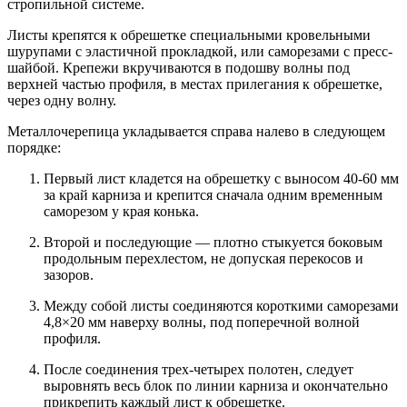
стропильной системе.
Листы крепятся к обрешетке специальными кровельными
шурупами с эластичной прокладкой, или саморезами с пресс-
шайбой. Крепежи вкручиваются в подошву волны под
верхней частью профиля, в местах прилегания к обрешетке,
через одну волну.
Металлочерепица укладывается справа налево в следующем
порядке:
Первый лист кладется на обрешетку с выносом 40-60 мм
за край карниза и крепится сначала одним временным
саморезом у края конька.
Второй и последующие — плотно стыкуется боковым
продольным перехлестом, не допуская перекосов и
зазоров.
Между собой листы соединяются короткими саморезами
4,8×20 мм наверху волны, под поперечной волной
профиля.
После соединения трех-четырех полотен, следует
выровнять весь блок по линии карниза и окончательно
прикрепить каждый лист к обрешетке.