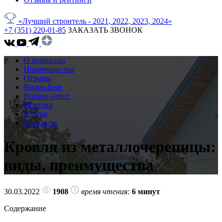
«Лучший строитель - 2021, 2022, 2023, 2024»
+7 (351) 220-01-85
ЗАКАЗАТЬ ЗВОНОК
О компании
Преимущества
Отзывы
Видео-блог
Вопрос-ответ
Ипотека
Статьи
Контакты
Кровля из металлочерепицы:
виды, преимущества
30.03.2022
1908
время чтения:
6 минут
Содержание