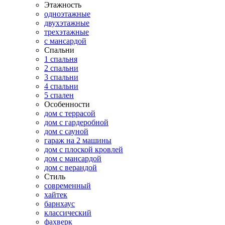
Этажность
одноэтажные
двухэтажные
трехэтажные
с мансардой
Спальни
1 спальня
2 спальни
3 спальни
4 спальни
5 спален
Особенности
дом с террасой
дом с гардеробной
дом с сауной
гараж на 2 машины
дом с плоской кровлей
дом с мансардой
дом с верандой
Стиль
современный
хайтек
барнхаус
классический
фахверк