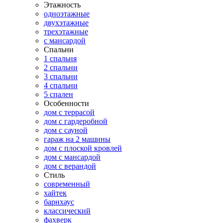
Этажность
одноэтажные
двухэтажные
трехэтажные
с мансардой
Спальни
1 спальня
2 спальни
3 спальни
4 спальни
5 спален
Особенности
дом с террасой
дом с гардеробной
дом с сауной
гараж на 2 машины
дом с плоской кровлей
дом с мансардой
дом с верандой
Стиль
современный
хайтек
барнхаус
классический
фахверк