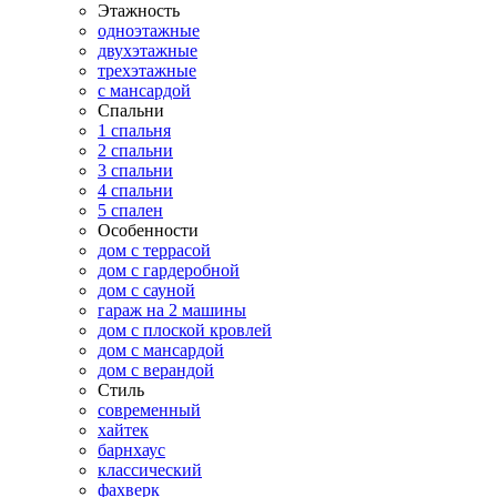
Этажность
одноэтажные
двухэтажные
трехэтажные
с мансардой
Спальни
1 спальня
2 спальни
3 спальни
4 спальни
5 спален
Особенности
дом с террасой
дом с гардеробной
дом с сауной
гараж на 2 машины
дом с плоской кровлей
дом с мансардой
дом с верандой
Стиль
современный
хайтек
барнхаус
классический
фахверк