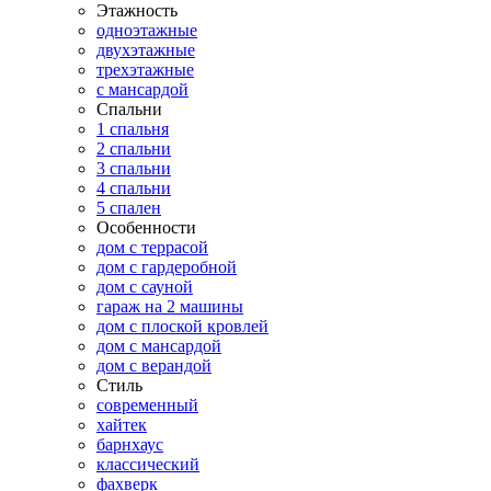
Этажность
одноэтажные
двухэтажные
трехэтажные
с мансардой
Спальни
1 спальня
2 спальни
3 спальни
4 спальни
5 спален
Особенности
дом с террасой
дом с гардеробной
дом с сауной
гараж на 2 машины
дом с плоской кровлей
дом с мансардой
дом с верандой
Стиль
современный
хайтек
барнхаус
классический
фахверк