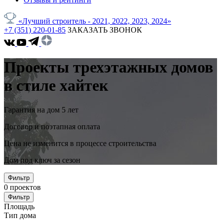
«Лучший строитель - 2021, 2022, 2023, 2024»
+7 (351) 220-01-85
ЗАКАЗАТЬ ЗВОНОК
Проекты трехэтажных домов
в стиле хайтек
Гарантия на дом 5 лет
Договор и поэтапная оплата
Цена не изменится в процессе строительства
Дом под ключ за сезон
Фильтр
0
проектов
Фильтр
Площадь
Тип дома