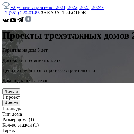
«Лучший строитель - 2021, 2022, 2023, 2024»
+7 (351) 220-01-85
ЗАКАЗАТЬ ЗВОНОК
Проекты трехэтажных домов 2
Гарантия на дом 5 лет
Договор и поэтапная оплата
Цена не изменится в процессе строительства
Дом под ключ за сезон
Фильтр
1
проект
Фильтр
Площадь
Тип дома
Размер дома
(1)
Кол-во этажей
(1)
Гараж