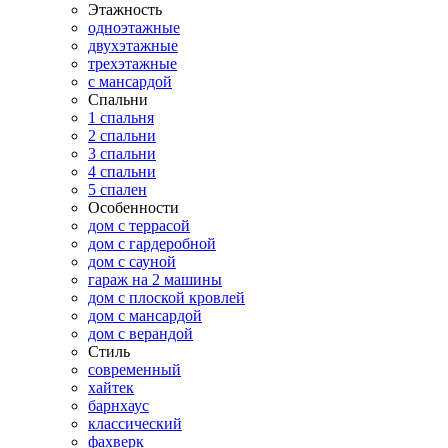
Этажность
одноэтажные
двухэтажные
трехэтажные
с мансардой
Спальни
1 спальня
2 спальни
3 спальни
4 спальни
5 спален
Особенности
дом с террасой
дом с гардеробной
дом с сауной
гараж на 2 машины
дом с плоской кровлей
дом с мансардой
дом с верандой
Стиль
современный
хайтек
барнхаус
классический
фахверк