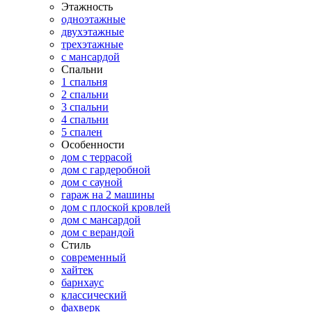
Этажность
одноэтажные
двухэтажные
трехэтажные
с мансардой
Спальни
1 спальня
2 спальни
3 спальни
4 спальни
5 спален
Особенности
дом с террасой
дом с гардеробной
дом с сауной
гараж на 2 машины
дом с плоской кровлей
дом с мансардой
дом с верандой
Стиль
современный
хайтек
барнхаус
классический
фахверк