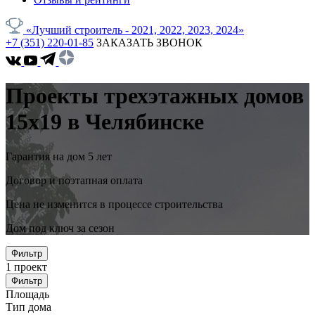
«Лучший строитель - 2021, 2022, 2023, 2024»
+7 (351) 220-01-85
ЗАКАЗАТЬ ЗВОНОК
Проекты трехэтажных домов
15x19 в Челябинске
Гарантия на дом 5 лет
Договор и поэтапная оплата
Цена не изменится в процессе строительства
Дом под ключ за сезон
Фильтр
1
проект
Фильтр
Площадь
Тип дома