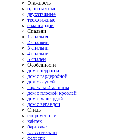
Этажность
одноэтажные
двухэтажные
трехэтажные
с мансардой
Спальни
1 спальня
2 спальни
3 спальни
4 спальни
5 спален
Особенности
дом с террасой
дом с гардеробной
дом с сауной
гараж на 2 машины
дом с плоской кровлей
дом с мансардой
дом с верандой
Стиль
современный
хайтек
барнхаус
классический
фахверк