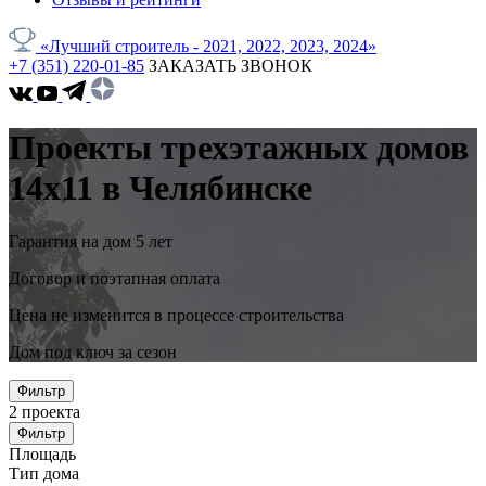
«Лучший строитель - 2021, 2022, 2023, 2024»
+7 (351) 220-01-85
ЗАКАЗАТЬ ЗВОНОК
Проекты трехэтажных домов
14x11 в Челябинске
Гарантия на дом 5 лет
Договор и поэтапная оплата
Цена не изменится в процессе строительства
Дом под ключ за сезон
Фильтр
2
проекта
Фильтр
Площадь
Тип дома