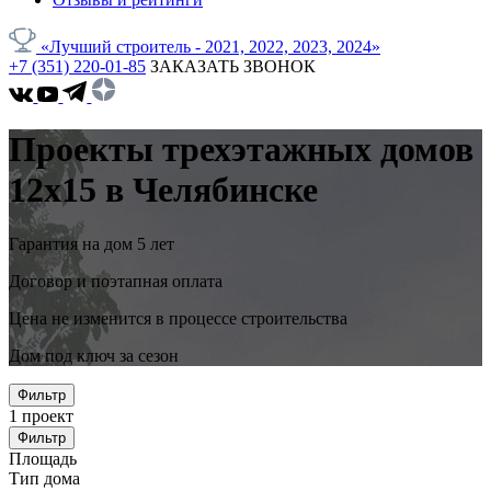
«Лучший строитель - 2021, 2022, 2023, 2024»
+7 (351) 220-01-85
ЗАКАЗАТЬ ЗВОНОК
Проекты трехэтажных домов
12x15 в Челябинске
Гарантия на дом 5 лет
Договор и поэтапная оплата
Цена не изменится в процессе строительства
Дом под ключ за сезон
Фильтр
1
проект
Фильтр
Площадь
Тип дома