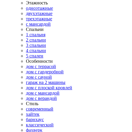
Этажность
одноэтажные
двухэтажные
трехэтажные
с мансардой
Спальни
1 спальня
2 спальни
3 спальни
4 спальни
5 спален
Особенности
дом с террасой
дом с гардеробной
дом с сауной
гараж на 2 машины
дом с плоской кровлей
дом с мансардой
дом с верандой
Стиль
современный
хайтек
барнхаус
классический
фахверк