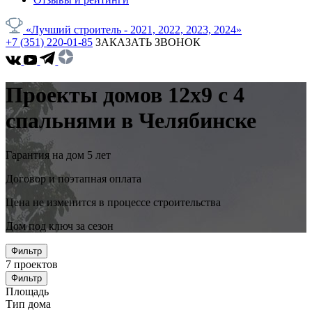
«Лучший строитель - 2021, 2022, 2023, 2024»
+7 (351) 220-01-85
ЗАКАЗАТЬ ЗВОНОК
Проекты домов 12x9 с 4
спальнями в Челябинске
Гарантия на дом 5 лет
Договор и поэтапная оплата
Цена не изменится в процессе строительства
Дом под ключ за сезон
Фильтр
7
проектов
Фильтр
Площадь
Тип дома