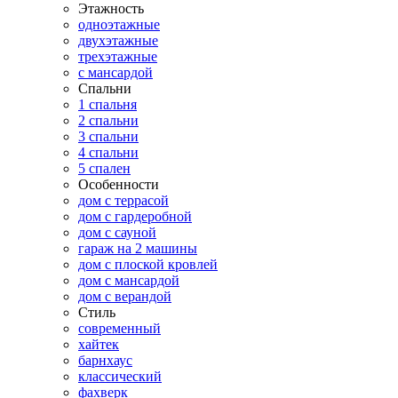
Этажность
одноэтажные
двухэтажные
трехэтажные
с мансардой
Спальни
1 спальня
2 спальни
3 спальни
4 спальни
5 спален
Особенности
дом с террасой
дом с гардеробной
дом с сауной
гараж на 2 машины
дом с плоской кровлей
дом с мансардой
дом с верандой
Стиль
современный
хайтек
барнхаус
классический
фахверк