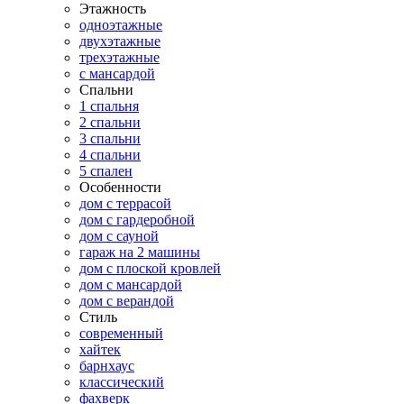
Этажность
одноэтажные
двухэтажные
трехэтажные
с мансардой
Спальни
1 спальня
2 спальни
3 спальни
4 спальни
5 спален
Особенности
дом с террасой
дом с гардеробной
дом с сауной
гараж на 2 машины
дом с плоской кровлей
дом с мансардой
дом с верандой
Стиль
современный
хайтек
барнхаус
классический
фахверк