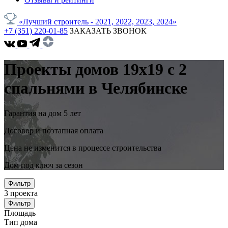
«Лучший строитель - 2021, 2022, 2023, 2024»
+7 (351) 220-01-85
ЗАКАЗАТЬ ЗВОНОК
Проекты домов 19x19 с 2
спальнями в Челябинске
Гарантия на дом 5 лет
Договор и поэтапная оплата
Цена не изменится в процессе строительства
Дом под ключ за сезон
Фильтр
3
проекта
Фильтр
Площадь
Тип дома