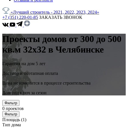
«Лучший строитель - 2021, 2022, 2023, 2024»
+7 (351) 220-01-85
ЗАКАЗАТЬ ЗВОНОК
Проекты домов от 300 до 500
кв.м 32x32 в Челябинске
Гарантия на дом 5 лет
Договор и поэтапная оплата
Цена не изменится в процессе строительства
Дом под ключ за сезон
Фильтр
0
проектов
Фильтр
Площадь
(1)
Тип дома