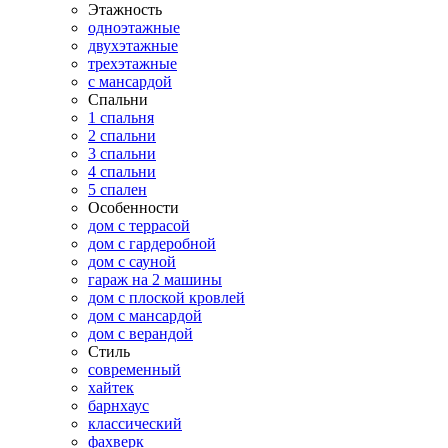
Этажность
одноэтажные
двухэтажные
трехэтажные
с мансардой
Спальни
1 спальня
2 спальни
3 спальни
4 спальни
5 спален
Особенности
дом с террасой
дом с гардеробной
дом с сауной
гараж на 2 машины
дом с плоской кровлей
дом с мансардой
дом с верандой
Стиль
современный
хайтек
барнхаус
классический
фахверк