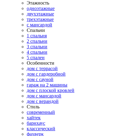
Этажность
одноэтажные
двухэтажные
трехэтажные
с мансардой
Спальни
1 спальня
2 спальни
3 спальни
4 спальни
5 спален
Особенности
дом с террасой
дом с гардеробной
дом с сауной
гараж на 2 машины
дом с плоской кровлей
дом с мансардой
дом с верандой
Стиль
современный
хайтек
барнхаус
классический
фахверк