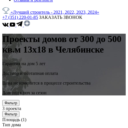
«Лучший строитель - 2021, 2022, 2023, 2024»
+7 (351) 220-01-85
ЗАКАЗАТЬ ЗВОНОК
Проекты домов от 300 до 500
кв.м 13x18 в Челябинске
Гарантия на дом 5 лет
Договор и поэтапная оплата
Цена не изменится в процессе строительства
Дом под ключ за сезон
Фильтр
3
проекта
Фильтр
Площадь
(1)
Тип дома