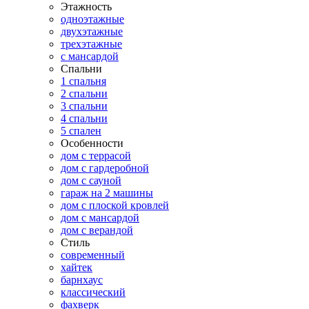
Этажность
одноэтажные
двухэтажные
трехэтажные
с мансардой
Спальни
1 спальня
2 спальни
3 спальни
4 спальни
5 спален
Особенности
дом с террасой
дом с гардеробной
дом с сауной
гараж на 2 машины
дом с плоской кровлей
дом с мансардой
дом с верандой
Стиль
современный
хайтек
барнхаус
классический
фахверк