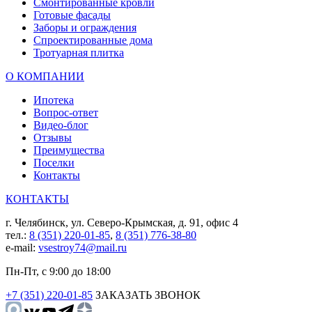
Смонтированные кровли
Готовые фасады
Заборы и ограждения
Спроектированные дома
Тротуарная плитка
О КОМПАНИИ
Ипотека
Вопрос-ответ
Видео-блог
Отзывы
Преимущества
Поселки
Контакты
КОНТАКТЫ
г. Челябинск, ул. Северо-Крымская, д. 91, офис 4
тел.:
8 (351) 220-01-85
,
8 (351) 776-38-80
e-mail:
vsestroy74@mail.ru
Пн-Пт, с 9:00 до 18:00
+7 (351) 220-01-85
ЗАКАЗАТЬ ЗВОНОК