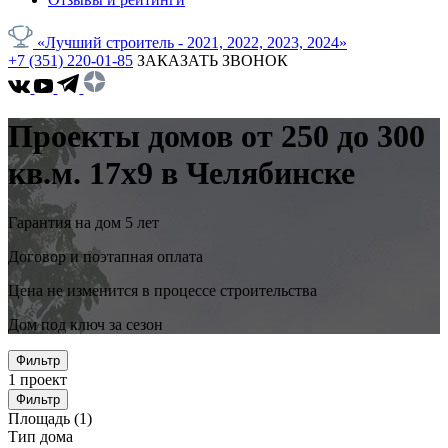
«Лучший строитель - 2021, 2022, 2023, 2024»
+7 (351) 220-01-85
ЗАКАЗАТЬ ЗВОНОК
Проекты домов от 250 до 300
кв.м. 17x9 в Челябинске
Гарантия на дом 5 лет
Договор и поэтапная оплата
Цена не изменится в процессе строительства
Дом под ключ за сезон
Фильтр
1
проект
Фильтр
Площадь
(1)
Тип дома