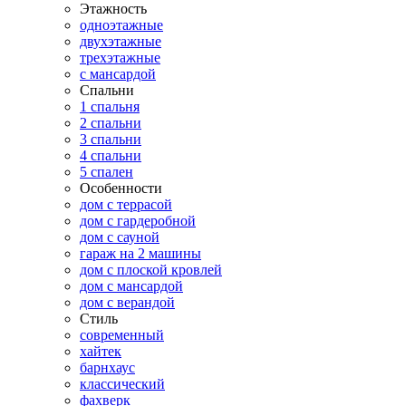
Этажность
одноэтажные
двухэтажные
трехэтажные
с мансардой
Спальни
1 спальня
2 спальни
3 спальни
4 спальни
5 спален
Особенности
дом с террасой
дом с гардеробной
дом с сауной
гараж на 2 машины
дом с плоской кровлей
дом с мансардой
дом с верандой
Стиль
современный
хайтек
барнхаус
классический
фахверк