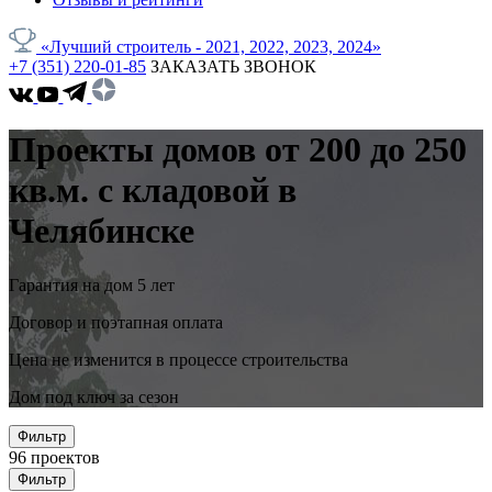
«Лучший строитель - 2021, 2022, 2023, 2024»
+7 (351) 220-01-85
ЗАКАЗАТЬ ЗВОНОК
Проекты домов от 200 до 250
кв.м. с кладовой в
Челябинске
Гарантия на дом 5 лет
Договор и поэтапная оплата
Цена не изменится в процессе строительства
Дом под ключ за сезон
Фильтр
96
проектов
Фильтр