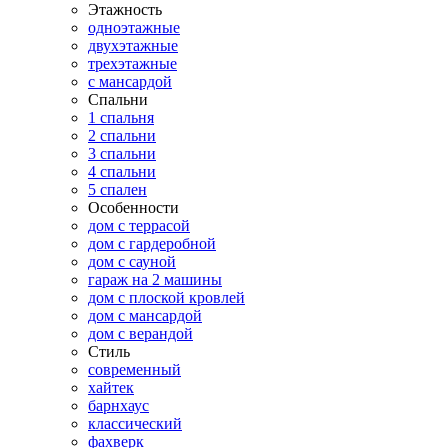
Этажность
одноэтажные
двухэтажные
трехэтажные
с мансардой
Спальни
1 спальня
2 спальни
3 спальни
4 спальни
5 спален
Особенности
дом с террасой
дом с гардеробной
дом с сауной
гараж на 2 машины
дом с плоской кровлей
дом с мансардой
дом с верандой
Стиль
современный
хайтек
барнхаус
классический
фахверк