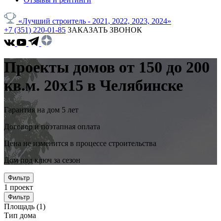
«Лучший строитель - 2021, 2022, 2023, 2024»
+7 (351) 220-01-85
ЗАКАЗАТЬ ЗВОНОК
Проекты домов от 150 до 200
кв.м. 20x15 в Челябинске
Гарантия на дом 5 лет
Договор и поэтапная оплата
Цена не изменится в процессе строительства
Дом под ключ за сезон
Фильтр
1
проект
Фильтр
Площадь
(1)
Тип дома