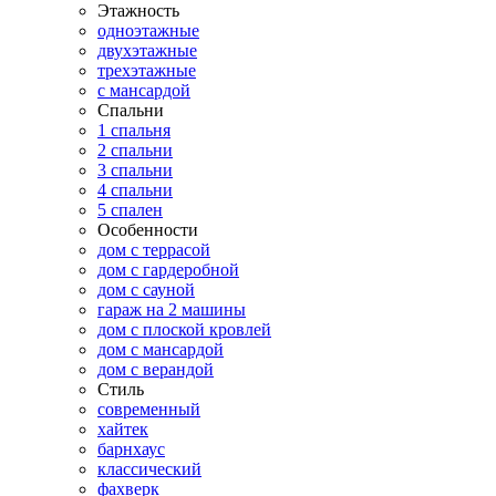
Этажность
одноэтажные
двухэтажные
трехэтажные
с мансардой
Спальни
1 спальня
2 спальни
3 спальни
4 спальни
5 спален
Особенности
дом с террасой
дом с гардеробной
дом с сауной
гараж на 2 машины
дом с плоской кровлей
дом с мансардой
дом с верандой
Стиль
современный
хайтек
барнхаус
классический
фахверк