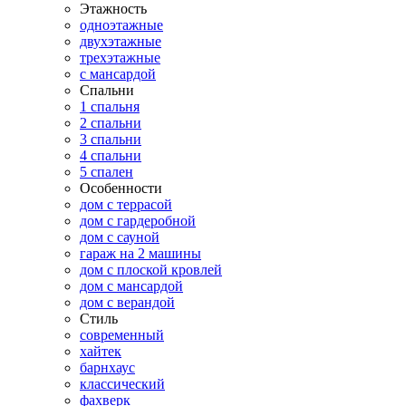
Этажность
одноэтажные
двухэтажные
трехэтажные
с мансардой
Спальни
1 спальня
2 спальни
3 спальни
4 спальни
5 спален
Особенности
дом с террасой
дом с гардеробной
дом с сауной
гараж на 2 машины
дом с плоской кровлей
дом с мансардой
дом с верандой
Стиль
современный
хайтек
барнхаус
классический
фахверк