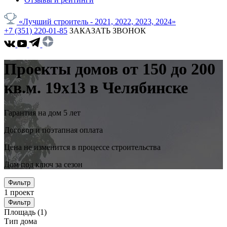
«Лучший строитель - 2021, 2022, 2023, 2024»
+7 (351) 220-01-85
ЗАКАЗАТЬ ЗВОНОК
Проекты домов от 150 до 200
кв.м. 19x13 в Челябинске
Гарантия на дом 5 лет
Договор и поэтапная оплата
Цена не изменится в процессе строительства
Дом под ключ за сезон
Фильтр
1
проект
Фильтр
Площадь
(1)
Тип дома