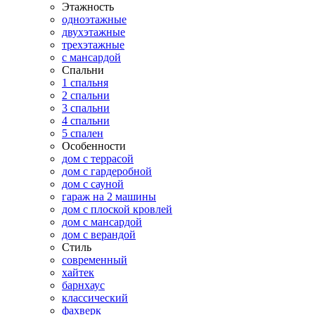
Этажность
одноэтажные
двухэтажные
трехэтажные
с мансардой
Спальни
1 спальня
2 спальни
3 спальни
4 спальни
5 спален
Особенности
дом с террасой
дом с гардеробной
дом с сауной
гараж на 2 машины
дом с плоской кровлей
дом с мансардой
дом с верандой
Стиль
современный
хайтек
барнхаус
классический
фахверк