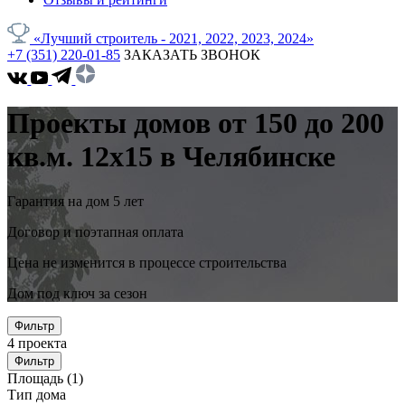
«Лучший строитель - 2021, 2022, 2023, 2024»
+7 (351) 220-01-85
ЗАКАЗАТЬ ЗВОНОК
Проекты домов от 150 до 200
кв.м. 12x15 в Челябинске
Гарантия на дом 5 лет
Договор и поэтапная оплата
Цена не изменится в процессе строительства
Дом под ключ за сезон
Фильтр
4
проекта
Фильтр
Площадь
(1)
Тип дома