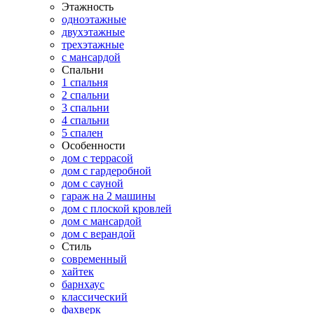
Этажность
одноэтажные
двухэтажные
трехэтажные
с мансардой
Спальни
1 спальня
2 спальни
3 спальни
4 спальни
5 спален
Особенности
дом с террасой
дом с гардеробной
дом с сауной
гараж на 2 машины
дом с плоской кровлей
дом с мансардой
дом с верандой
Стиль
современный
хайтек
барнхаус
классический
фахверк