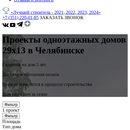
«Лучший строитель - 2021, 2022, 2023, 2024»
+7 (351) 220-01-85
ЗАКАЗАТЬ ЗВОНОК
Проекты одноэтажных домов
29x13 в Челябинске
Гарантия на дом 5 лет
Договор и поэтапная оплата
Цена не изменится в процессе строительства
Дом под ключ за сезон
Фильтр
1
проект
Фильтр
Площадь
Тип дома